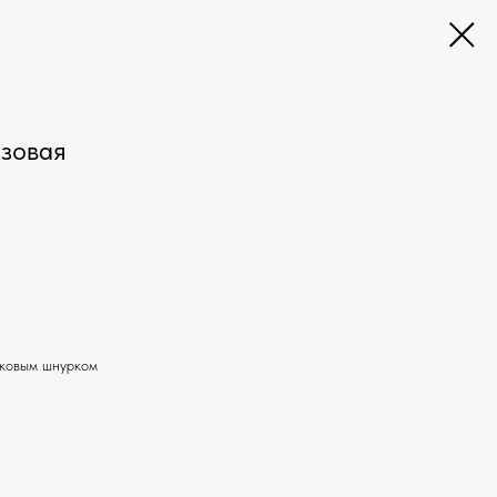
озовая
пковым шнурком