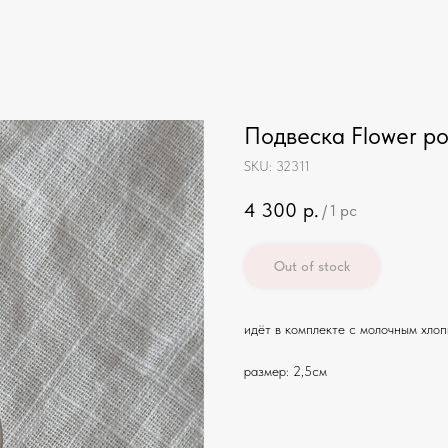
Подвеска Flower р
SKU:
32311
4 300
р.
/
1 pc
Out of stock
идёт в комплекте с молочным хло
размер: 2,5см