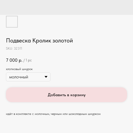
Подвеска Кролик золотой
SKU:
32311
7 000
р.
/
1 pc
хлопковый шнурок
Добавить в корзину
идёт в комплекте с молочным, черным или шоколадным шнурком