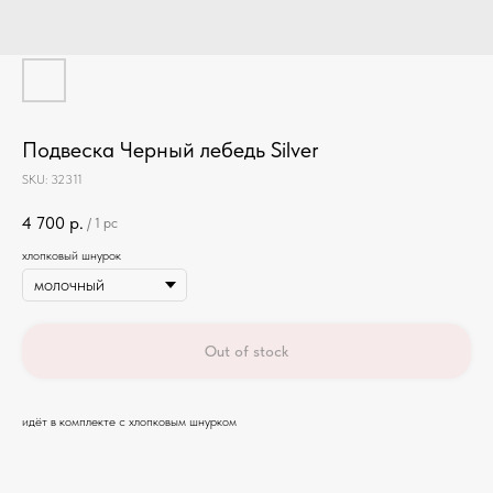
Подвеска Черный лебедь Silver
SKU:
32311
4 700
р.
/
1 pc
хлопковый шнурок
Out of stock
идёт в комплекте с хлопковым шнурком