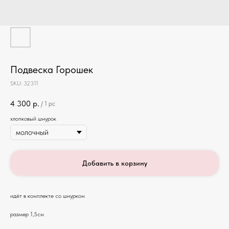
Подвеска Горошек
SKU:
32311
4 300
р.
/
1 pc
хлопковый шнурок
Добавить в корзину
идёт в комплекте со шнурком
размер 1,5см